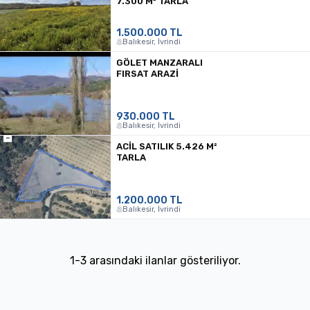
7.300 M² TARLA
1.500.000 TL
Balıkesir, İvrindi
GÖLET MANZARALI
FIRSAT ARAZI
930.000 TL
Balıkesir, İvrindi
ACİL SATILIK 5.426 M²
TARLA
1.200.000 TL
Balıkesir, İvrindi
1
-
3
arasındaki ilanlar gösteriliyor.