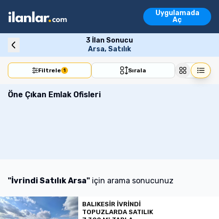
Ara
Uygulamada
Emlak İlanları
Aç
Vasıta İlanları
Emlak İlanları
Vasıta İlanları
Konut
Arsa
İşyeri
Devre Mülk
Turi
3
İlan Sonucu
Arsa, Satılık
Filtrele
Sırala
1
Öne Çıkan Emlak Ofisleri
"
İvrindi Satılık Arsa
"
için arama sonucunuz
BALIKESİR İVRİNDİ
TOPUZLARDA SATILIK