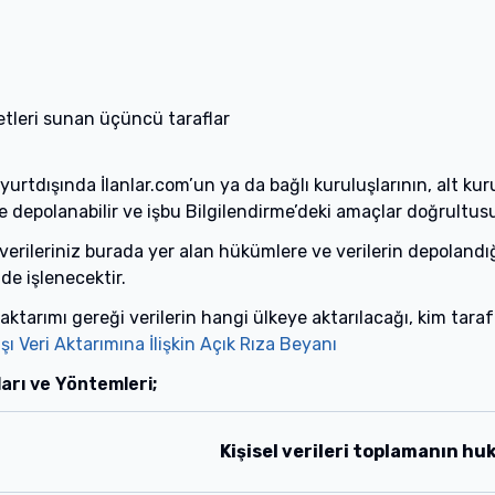
etleri sunan üçüncü taraflar
 yurtdışında İlanlar.com’un ya da bağlı kuruluşlarının, alt ku
de depolanabilir ve işbu Bilgilendirme’deki amaçlar doğrultusu
verileriniz burada yer alan hükümlere ve verilerin depolandı
e işlenecektir.
ktarımı gereği verilerin hangi ülkeye aktarılacağı, kim tara
şı Veri Aktarımına İlişkin Açık Rıza Beyanı
ları ve Yöntemleri;
Kişisel verileri toplamanın hu