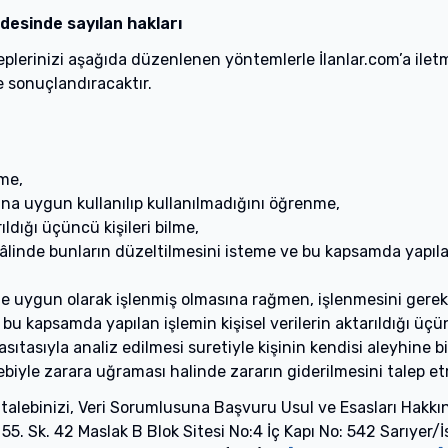
ddesinde sayılan hakları
 taleplerinizi aşağıda düzenlenen yöntemlerle İlanlar.com’a i
e sonuçlandıracaktır.
tme,
ına uygun kullanılıp kullanılmadığını öğrenme,
ıldığı üçüncü kişileri bilme,
 hâlinde bunların düzeltilmesini isteme ve bu kapsamda yapılan 
ne uygun olarak işlenmiş olmasına rağmen, işlenmesini gerekt
bu kapsamda yapılan işlemin kişisel verilerin aktarıldığı üçün
sıtasıyla analiz edilmesi suretiyle kişinin kendisi aleyhine 
bebiyle zarara uğraması halinde zararın giderilmesini talep et
ili talebinizi, Veri Sorumlusuna Başvuru Usul ve Esasları Hakkı
5. Sk. 42 Maslak B Blok Sitesi No:4 İç Kapı No: 542 Sarıyer/İs