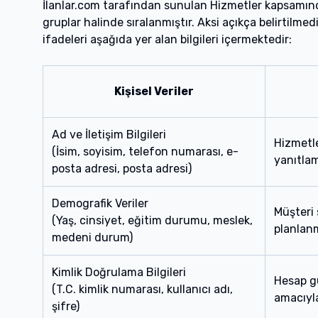
İlanlar.com tarafından sunulan Hizmetler kapsamında 
gruplar halinde sıralanmıştır. Aksi açıkça belirtilmedi
ifadeleri aşağıda yer alan bilgileri içermektedir:
Kişisel Veriler
Ad ve İletişim Bilgileri
Hizmetle
(İsim, soyisim, telefon numarası, e-
yanıtlam
posta adresi, posta adresi)
Demografik Veriler
Müşteri 
(Yaş, cinsiyet, eğitim durumu, meslek,
planlanm
medeni durum)
Kimlik Doğrulama Bilgileri
Hesap gü
(T.C. kimlik numarası, kullanıcı adı,
amacıyla
şifre)