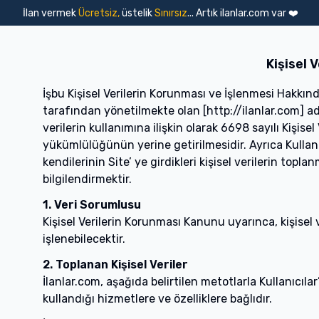
Ara
İlan vermek
Ücretsiz,
üstelik
Sınırsız
... Artık ilanlar.com var ❤️
Emlak İlanları
Emlak İlanları
Vasıta İlanları
Konut
Arsa
İşyeri
Devre Mülk
T
Vasıta İlanları
Kişisel 
İşbu Kişisel Verilerin Korunması ve İşlenmesi Hakkınd
tarafından yönetilmekte olan [http://ilanlar.com] adr
verilerin kullanımına ilişkin olarak 6698 sayılı Kişi
yükümlülüğünün yerine getirilmesidir. Ayrıca Kullanıcıl
kendilerinin Site’ ye girdikleri kişisel verilerin topl
bilgilendirmektir.
1. Veri Sorumlusu
Kişisel Verilerin Korunması Kanunu uyarınca, kişisel
işlenebilecektir.
2. Toplanan Kişisel Veriler
İlanlar.com, aşağıda belirtilen metotlarla Kullanıcılar
kullandığı hizmetlere ve özelliklere bağlıdır.