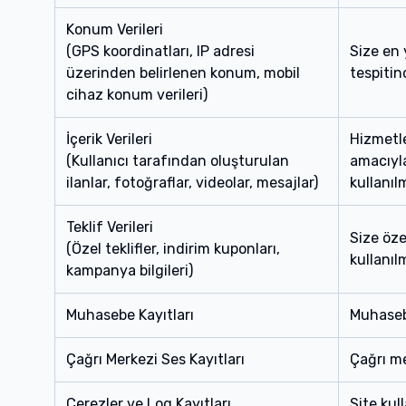
Konum Verileri
(GPS koordinatları, IP adresi
Size en 
üzerinden belirlenen konum, mobil
tespiti
cihaz konum verileri)
İçerik Verileri
Hizmetle
(Kullanıcı tarafından oluşturulan
amacıyla
ilanlar, fotoğraflar, videolar, mesajlar)
kullanıl
Teklif Verileri
Size öze
(Özel teklifler, indirim kuponları,
kullanıl
kampanya bilgileri)
Muhasebe Kayıtları
Muhasebe
Çağrı Merkezi Ses Kayıtları
Çağrı me
Çerezler ve Log Kayıtları
Site kul