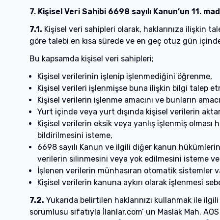
7. Kişisel Veri Sahibi 6698 sayılı Kanun’un 11. ma
7.1.
Kişisel veri sahipleri olarak, haklarınıza ilişkin
göre talebi en kısa sürede ve en geç otuz gün içind
Bu kapsamda kişisel veri sahipleri;
Kişisel verilerinin işlenip işlenmediğini öğrenme,
Kişisel verileri işlenmişse buna ilişkin bilgi talep e
Kişisel verilerin işlenme amacını ve bunların amac
Yurt içinde veya yurt dışında kişisel verilerin aktar
Kişisel verilerin eksik veya yanlış işlenmiş olması
bildirilmesini isteme,
6698 sayılı Kanun ve ilgili diğer kanun hükümleri
verilerin silinmesini veya yok edilmesini isteme ve 
İşlenen verilerin münhasıran otomatik sistemler va
Kişisel verilerin kanuna aykırı olarak işlenmesi se
7.2.
Yukarıda belirtilen haklarınızı kullanmak ile ilg
sorumlusu sıfatıyla İlanlar.com’ un Maslak Mah. AOS 5