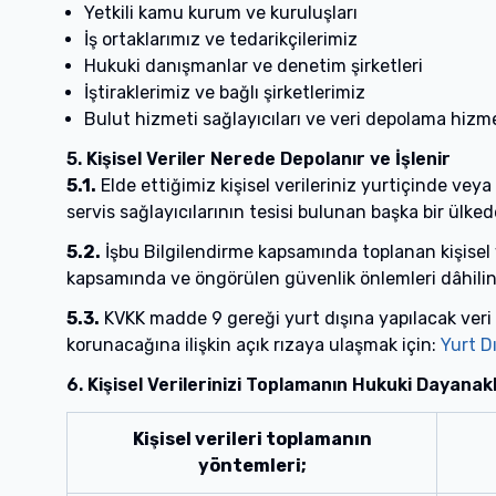
Yetkili kamu kurum ve kuruluşları
İş ortaklarımız ve tedarikçilerimiz
Hukuki danışmanlar ve denetim şirketleri
İştiraklerimiz ve bağlı şirketlerimiz
Bulut hizmeti sağlayıcıları ve veri depolama hizm
5. Kişisel Veriler Nerede Depolanır ve İşlenir
5.1.
Elde ettiğimiz kişisel verileriniz yurtiçinde veya
servis sağlayıcılarının tesisi bulunan başka bir ülke
5.2.
İşbu Bilgilendirme kapsamında toplanan kişisel 
kapsamında ve öngörülen güvenlik önlemleri dâhilind
5.3.
KVKK madde 9 gereği yurt dışına yapılacak veri a
korunacağına ilişkin açık rızaya ulaşmak için:
Yurt Dı
6. Kişisel Verilerinizi Toplamanın Hukuki Dayanak
Kişisel verileri toplamanın
yöntemleri;