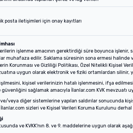
k posta iletişimleri için onay kayıtları
 İmhası
 verilerin işlenme amacının gerektirdiği süre boyunca işlenir, 
r muhafaza edilir. Saklama süresinin sona ermesi halinde v
in Korunması ve Gizliliği Politikası, Özel Nitelikli Kişisel Veril
ına uygun olarak elektronik ve fiziki ortamlardan silinir, yok
erişilmesini, kişisel verilerinizin hatalı işlenmesini, ifşa edi
 güvenliğini sağlamak amacıyla İlanlar.com KVK mevzuatı uyarı
 ve/veya diğer sistemlerine yapılan saldırılar sonucunda kiş
lanlar.com sizleri ve Kişisel Verileri Koruma Kurulunu derhal b
ği
ultusunda ve KVKK'nın 8. ve 9. maddelerine uygun olarak aşağıda