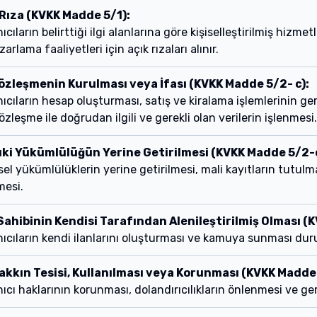
 Rıza (KVKK Madde 5/1):
nıcıların belirttiği ilgi alanlarına göre kişiselleştirilmiş hizme
arlama faaliyetleri için açık rızaları alınır.
Sözleşmenin Kurulması veya İfası (KVKK Madde 5/2- c):
nıcıların hesap oluşturması, satış ve kiralama işlemlerinin g
sözleşme ile doğrudan ilgili ve gerekli olan verilerin işlenmesi.
ki Yükümlülüğün Yerine Getirilmesi (KVKK Madde 5/2-ç
sel yükümlülüklerin yerine getirilmesi, mali kayıtların tutulma
mesi.
 Sahibinin Kendisi Tarafından Alenileştirilmiş Olması (
nıcıların kendi ilanlarını oluşturması ve kamuya sunması du
Hakkın Tesisi, Kullanılması veya Korunması (KVKK Madde
nıcı haklarının korunması, dolandırıcılıkların önlenmesi ve ger