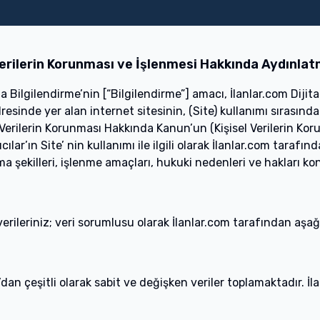
uristik İşletme
Satılık Daire
Kiralık Daire
Satılık Arsa
Kiralık İşyer
Verilerin Korunması ve İşlenmesi Hakkında Aydınla
a Bilgilendirme’nin [“Bilgilendirme”] amacı, İlanlar.com Dijit
esinde yer alan internet sitesinin, (Site) kullanımı sırasınd
sel Verilerin Korunması Hakkında Kanun’un (Kişisel Verilerin K
ar’ın Site’ nin kullanımı ile ilgili olarak İlanlar.com tarafın
anma şekilleri, işlenme amaçları, hukuki nedenleri ve hakları kon
 verileriniz; veri sorumlusu olarak İlanlar.com tarafından a
’dan çeşitli olarak sabit ve değişken veriler toplamaktadır. İla