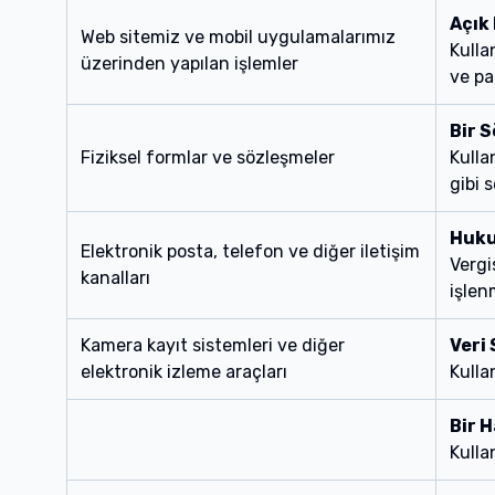
Açık
Web sitemiz ve mobil uygulamalarımız
Kulla
üzerinden yapılan işlemler
ve paz
Bir 
Fiziksel formlar ve sözleşmeler
Kulla
gibi 
Huku
Elektronik posta, telefon ve diğer iletişim
Vergi
kanalları
işlen
Kamera kayıt sistemleri ve diğer
Veri
elektronik izleme araçları
Kulla
Bir 
Kulla