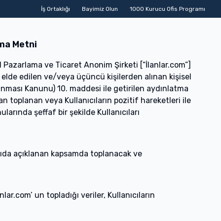
İş Ortaklığı
Bayimiz Olun
1000 Kurucu Ofis Programı
i
Devren Satılık İşyerleri
Emlak Ofisinden
Sahibinden
İstanbul S
tma Metni
al Pazarlama ve Ticaret Anonim Şirketi [“İlanlar.com”]
a elde edilen ve/veya üçüncü kişilerden alınan kişisel
orunması Kanunu) 10. maddesi ile getirilen aydınlatma
dan toplanan veya Kullanıcıların pozitif hareketleri ile
ularında şeffaf bir şekilde Kullanıcıları
şağıda açıklanan kapsamda toplanacak ve
nlar.com’ un topladığı veriler, Kullanıcıların