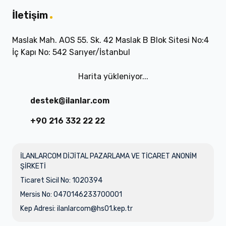
İletişim
Maslak Mah. AOS 55. Sk. 42 Maslak B Blok Sitesi No:4
İç Kapı No: 542 Sarıyer/İstanbul
Harita yükleniyor...
destek@ilanlar.com
+90 216 332 22 22
İLANLARCOM DİJİTAL PAZARLAMA VE TİCARET ANONİM
ŞİRKETİ
Ticaret Sicil No: 1020394
Mersis No: 0470146233700001
Kep Adresi:
ilanlarcom@hs01.kep.tr