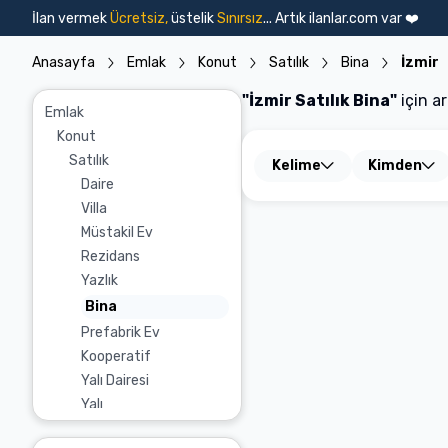
Ara
İlan vermek
Ücretsiz,
üstelik
Sınırsız
... Artık ilanlar.com var ❤️
Emlak İlanları
Emlak İlanları
Vasıta İlanları
Konut
Arsa
İşyeri
Devre Mülk
T
Vasıta İlanları
Anasayfa
Emlak
Konut
Satılık
Bina
İzmir
"
İzmir Satılık Bina
"
için 
Emlak
Konut
Sahibinden
Satılık
Kelime
Kimden
Emlak Ofisinden
Daire
İnşaat Firmasından
Villa
Bankadan
Müstakil Ev
Rezidans
Yazlık
Bina
Prefabrik Ev
Kooperatif
Yalı Dairesi
Yalı
Köşk & Konak