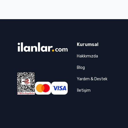
Mersin
Muğla
Muş
Nevşehir
Niğde
Kurumsal
Ordu
Osmaniye
Hakkımızda
Rize
Blog
Sakarya
Yardım & Destek
Samsun
Siirt
İletişim
Sinop
Sivas
Şanlıurfa
Şırnak