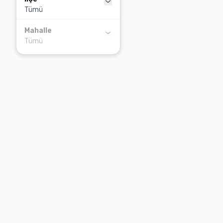
Tümü
Artvin
Aydın
Mahalle
Tümü
Balıkesir
Bartın
İlçe bulunamadı
Batman
Bayburt
Bilecik
Bingöl
Bitlis
Bolu
Burdur
Bursa
Çanakkale
Çankırı
Çorum