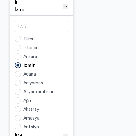
Çiftlik Evi
İl
Köy Evi
İzmir
Dağ Evi
Loft Daire
Bungalov
Tümü
İstanbul
Ankara
İzmir
Adana
Adıyaman
Afyonkarahisar
Ağrı
Aksaray
Amasya
Antalya
İlçe
Ardahan