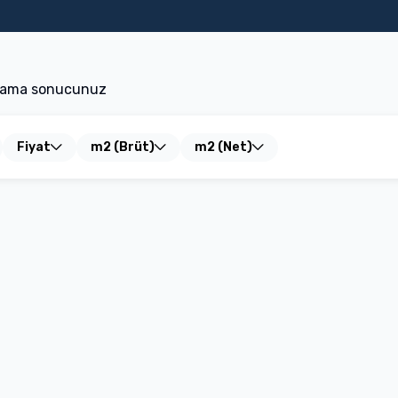
uristik İşletme
Satılık Daire
Kiralık Daire
Satılık Arsa
Kiralık İşyer
arama sonucunuz
Fiyat
m2 (Brüt)
m2 (Net)