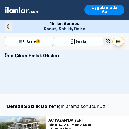
Ara
Uygulamada
Emlak İlanları
Aç
Vasıta İlanları
Emlak İlanları
Vasıta İlanları
Konut
Arsa
İşyeri
Devre Mülk
Turi
16
İlan Sonucu
Konut, Satılık, Daire
Filtrele
Sırala
1
Öne Çıkan Emlak Ofisleri
"
Denizli Satılık Daire
"
için arama sonucunuz
ACIPAYAM’DA YENI
BINADA 2+1 MANZARALI