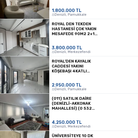
1.800.000 TL
Denizli, Pamukkale
ROYAL DEN TEKDEN
HASTANESİ ÇOK YAKIN
MESAFEDE 90M2 2+1
OYAŞ ASANSÖR ARAKAT
KONU
3.800.000 TL
Denizli, Merkezefendi
ROYAL’DEN KAYALIK
CADDESİ YAKINI
KÖŞEBAŞI 4KATLI
BİNANIN 2.KATI
2.950.000TL
2.950.000 TL
Denizli, Pamukkale
(011) SATILIK DAİRE
(DENIZLI-AKKONAK
MAHALLESI) (0 532
056 42 20)
4.250.000 TL
Denizli, Merkezefendi
ÜNİVERSİTEYE 10 DK