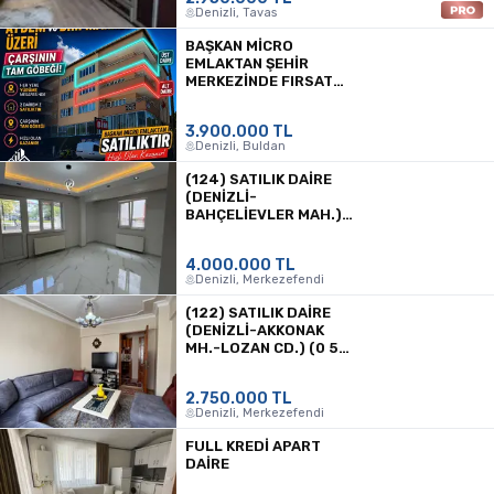
Denizli, Tavas
BAŞKAN MİCRO
EMLAKTAN ŞEHİR
MERKEZİNDE FIRSAT
GENİŞ DAİRE
3.900.000 TL
Denizli, Buldan
(124) SATILIK DAİRE
(DENIZLI-
BAHÇELIEVLER MAH.)
(0 505 084 52 56)
4.000.000 TL
Denizli, Merkezefendi
(122) SATILIK DAİRE
(DENIZLI-AKKONAK
MH.-LOZAN CD.) (0 532
056 42 20)
2.750.000 TL
Denizli, Merkezefendi
FULL KREDİ APART
DAİRE