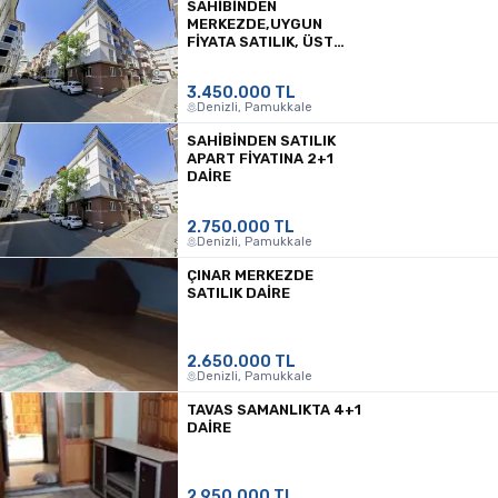
SAHIBINDEN
MERKEZDE,UYGUN
FIYATA SATILIK, ÜST
KAT AYRI DAIRE
OLABILIR.
3.450.000 TL
Denizli, Pamukkale
SAHIBINDEN SATILIK
APART FIYATINA 2+1
DAIRE
2.750.000 TL
Denizli, Pamukkale
ÇINAR MERKEZDE
SATILIK DAIRE
2.650.000 TL
Denizli, Pamukkale
TAVAS SAMANLIKTA 4+1
DAIRE
2.950.000 TL