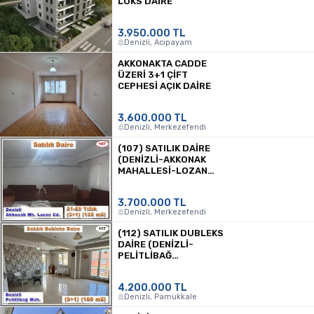
LÜKS DAIRE
3.950.000 TL
Denizli, Acıpayam
AKKONAKTA CADDE
ÜZERİ 3+1 ÇİFT
CEPHESİ AÇIK DAİRE
3.600.000 TL
Denizli, Merkezefendi
(107) SATILIK DAİRE
(DENIZLI-AKKONAK
MAHALLESI-LOZAN
CADDESI) (0 505 750
55 48)
3.700.000 TL
Denizli, Merkezefendi
(112) SATILIK DUBLEKS
DAİRE (DENIZLI-
PELITLIBAĞ
MAHALLESI) (0 505
750 55 48)
4.200.000 TL
Denizli, Pamukkale