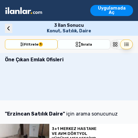
Ara
Uygulamada
Emlak İlanları
Aç
Vasıta İlanları
Emlak İlanları
Vasıta İlanları
Konut
Arsa
İşyeri
Devre Mülk
Turi
3
İlan Sonucu
Konut, Satılık, Daire
Filtrele
Sırala
1
Öne Çıkan Emlak Ofisleri
"
Erzincan Satılık Daire
"
için arama sonucunuz
3+1 MERKEZ HASTANE
VE AVM DÖRTYOL