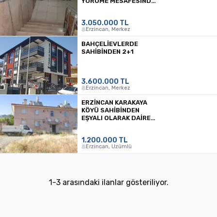
YÜRÜME MESAFESINDE
YARI BODRUM DAIRE
3.050.000 TL
Erzincan, Merkez
BAHÇELİEVLERDE
SAHİBİNDEN 2+1
3.600.000 TL
Erzincan, Merkez
ERZİNCAN KARAKAYA
KÖYÜ SAHİBİNDEN
EŞYALI OLARAK DAİRE
TOKİ 1995
1.200.000 TL
Erzincan, Üzümlü
1
-
3
arasındaki ilanlar gösteriliyor.