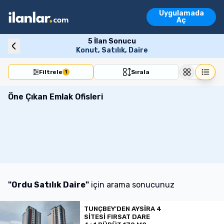
Ara
Uygulamada
Emlak İlanları
Aç
Vasıta İlanları
Emlak İlanları
Vasıta İlanları
Konut
Arsa
İşyeri
Devre Mülk
Turi
5
İlan Sonucu
Konut, Satılık, Daire
Filtrele
Sırala
1
Öne Çıkan Emlak Ofisleri
"
Ordu Satılık Daire
"
için arama sonucunuz
TUNÇBEY'DEN AYSİRA 4
SİTESİ FIRSAT DARE