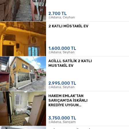
2.700 TL
Adana, Ceyhan
2 KATLI MÜSTAKIL EV
1.600.000 TL
Adana, Seyhan
ACİLLL SATİLİK 2 KATLI
MUSTAKİL EV
2.995.000 TL
Adana, Seyhan
HAKEM EMLAK'TAN
SARIÇAM'DA İSKÂNLI
KREDİYE UYGUN
PROJELİ TEK KATLI
MÜSTAKİL EV
3.750.000 TL
Adana, Sarıçam