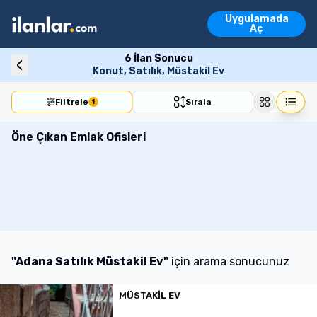
Ara
Uygulamada
Emlak İlanları
Aç
Vasıta İlanları
Emlak İlanları
Vasıta İlanları
Konut
Arsa
İşyeri
Devre Mülk
Turi
6
İlan Sonucu
Konut, Satılık, Müstakil Ev
Filtrele
Sırala
1
Öne Çıkan Emlak Ofisleri
"
Adana Satılık Müstakil Ev
"
için arama sonucunuz
MÜSTAKIL EV