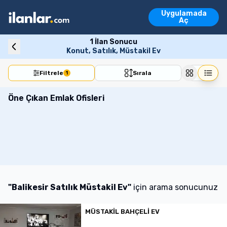
Ara
Uygulamada
Emlak İlanları
Aç
Vasıta İlanları
Emlak İlanları
Vasıta İlanları
Konut
Arsa
İşyeri
Devre Mülk
Turi
1
İlan Sonucu
Konut, Satılık, Müstakil Ev
Filtrele
Sırala
1
Öne Çıkan Emlak Ofisleri
"
Balikesir Satılık Müstakil Ev
"
için arama sonucunuz
MÜSTAKIL BAHÇELI EV