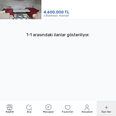
4.600.000 TL
Balıkesir, Havran
1
-
1
arasındaki ilanlar gösteriliyor.
Keşfet
Ara
Mesajlar
Favoriler
Hesabım
İlan Ver