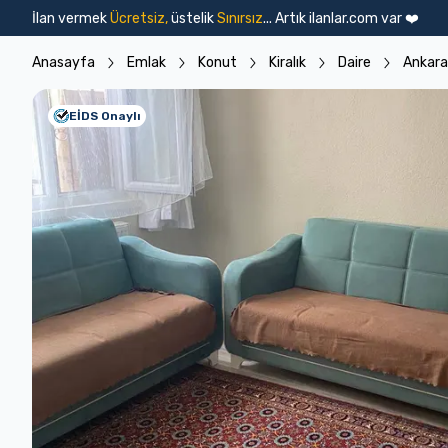
İlan vermek
Ücretsiz,
üstelik
Sınırsız
... Artık ilanlar.com var ❤️
Emlak İlanları
Vasıta İlanları
Konut
Arsa
İşyeri
Devre Mülk
T
Anasayfa
Emlak
Konut
Kiralık
Daire
Ankara
EİDS Onaylı