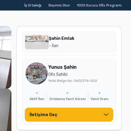
İş Ortaklığı
Bayimiz Olun
1000 Kurucu Ofis Programı
i
Devren Satılık İşyerleri
Emlak Ofisinden
Sahibinden
İstanbul S
Şahin Emlak
- İlan
Yunus Şahin
Ofis Sahibi
Yetki Belge No:
0602376-002
-
-
-
Aktif İlan
Ortalama Yanıt Süresi
Yanıt Oranı
İletişime Geç