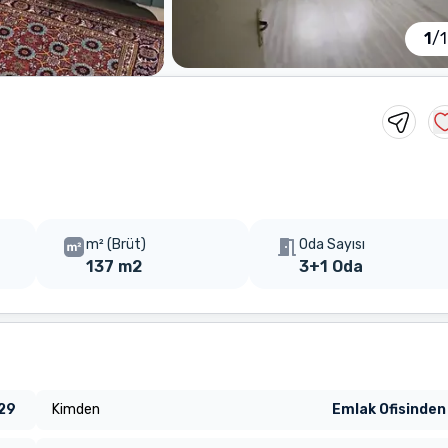
1
/
1
m² (Brüt)
Oda Sayısı
137 m2
3+1 Oda
29
Kimden
Emlak Ofisinden