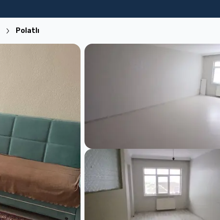
uristik İşletme
Satılık Daire
Kiralık Daire
Satılık Arsa
Kiralık İşyer
Polatlı