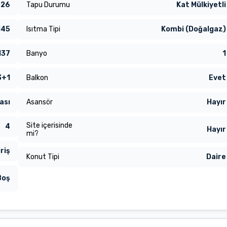
026
Tapu Durumu
Kat Mülkiyetli
145
Isıtma Tipi
Kombi (Doğalgaz)
137
Banyo
1
3+1
Balkon
Evet
ası
Asansör
Hayır
Site içerisinde
4
Hayır
mi?
riş
Konut Tipi
Daire
Boş