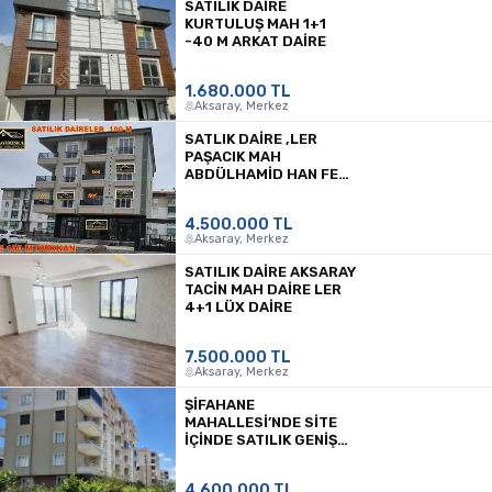
SATILIK DAİRE
KURTULUŞ MAH 1+1
-40 M ARKAT DAİRE
1.680.000 TL
Aksaray, Merkez
SATLIK DAİRE ,LER
PAŞACIK MAH
ABDÜLHAMID HAN FEN
LISESI ARKASINDA
4.500.000 TL
Aksaray, Merkez
SATILIK DAIRE AKSARAY
TACIN MAH DAIRE LER
4+1 LÜX DAIRE
7.500.000 TL
Aksaray, Merkez
ŞİFAHANE
MAHALLESİ’NDE SİTE
İÇİNDE SATILIK GENİŞ
3+1 DAİRE
4.600.000 TL