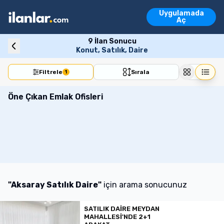
Ara
Uygulamada
Emlak İlanları
Aç
Vasıta İlanları
Emlak İlanları
Vasıta İlanları
Konut
Arsa
İşyeri
Devre Mülk
Turi
9
İlan Sonucu
Konut, Satılık, Daire
Filtrele
Sırala
1
Öne Çıkan Emlak Ofisleri
"
Aksaray Satılık Daire
"
için arama sonucunuz
SATILIK DAİRE MEYDAN
MAHALLESİ'NDE 2+1