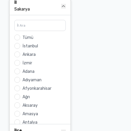
Bungalov
İl
Çiftlik Evi
Sakarya
Köy Evi
Dağ Evi
Loft Daire
Tümü
İstanbul
Ankara
İzmir
Adana
Adıyaman
Afyonkarahisar
Ağrı
Aksaray
Amasya
Antalya
İlçe
Ardahan