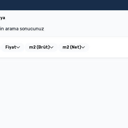
uristik İşletme
Satılık Daire
Kiralık Daire
Satılık Arsa
Kiralık İşyer
rya
çin arama sonucunuz
Fiyat
m2 (Brüt)
m2 (Net)