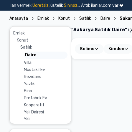
Ara
İlan vermek
Ücretsiz,
üstelik
Sınırsız
... Artık ilanlar.com var ❤️
Emlak İlanları
Emlak İlanları
Vasıta İlanları
Konut
Arsa
İşyeri
Devre Mülk
T
Vasıta İlanları
Anasayfa
Emlak
Konut
Satılık
Daire
Saka
"
Sakarya Satılık Daire
"
i
Emlak
Konut
Sahibinden
Satılık
Kelime
Kimden
Emlak Ofisinden
Daire
İnşaat Firmasından
Villa
Bankadan
Müstakil Ev
Rezidans
Yazlık
Bina
Prefabrik Ev
Kooperatif
Yalı Dairesi
Yalı
Köşk & Konak