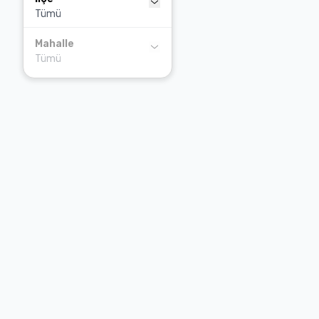
Tümü
Artvin
Aydın
Mahalle
Tümü
Balıkesir
Bartın
İlçe bulunamadı
Batman
Bayburt
Bilecik
Bingöl
Bitlis
Bolu
Burdur
Bursa
Çanakkale
Çankırı
Çorum