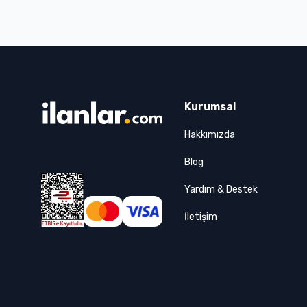
Mersin
Muğla
Muş
Nevşehir
Niğde
Kurumsal
Ordu
Osmaniye
Hakkımızda
Rize
Blog
Sakarya
Yardım & Destek
Samsun
Siirt
İletişim
Sinop
Sivas
Şanlıurfa
Şırnak