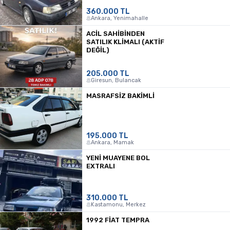
360.000 TL
Ankara, Yenimahalle
ACIL SAHIBINDEN
SATILIK KLIMALI (AKTIF
DEĞIL)
205.000 TL
Giresun, Bulancak
MASRAFSİZ BAKİMLİ
195.000 TL
Ankara, Mamak
YENİ MUAYENE BOL
EXTRALI
310.000 TL
Kastamonu, Merkez
1992 FIAT TEMPRA