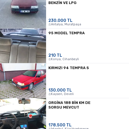
BENZİN VE LPG
230.000 TL
Antalya, Muratpaşa
95 MODEL TEMPRA
210 TL
Konya, Cihanbeyli
KIRMIZI 94 TEMPRA S
130.000 TL
Kayseri, Develi
ORGINA 188 BIN KM DE
SORGU MEVCUT
178.500 TL
İstanbul, Küçükçekmece