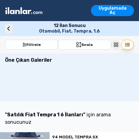
Ara
Uygulamada
Emlak İlanları
Aç
Vasıta İlanları
Emlak İlanları
Vasıta İlanları
Konut
Arsa
İşyeri
Devre Mülk
Turi
12
İlan Sonucu
Otomobil, Fiat, Tempra, 1.6
Filtrele
Sırala
Öne Çıkan Galeriler
"
Satılık Fiat Tempra 1 6 İlanları
"
için arama
sonucunuz
94 MODEL TEMPRA SX